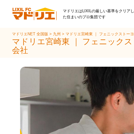
マドリエはLIXILの厳しい基準をクリア
た住まいのプロ集団です
マドリエNET 全国版
>
九州
>
マドリエ宮崎東 ｜ フェニックストー
マドリエ宮崎東 ｜ フェニック
会社