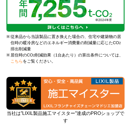
※
従来品から当該製品に置き換えた場合の、住宅や建築物の居
住時の暖冷房などのエネルギー消費量の削減量に応じたCO
2
排出削減量
※
居住時のCO
削減効果（1台あたり）の算出条件については、
2
こちら
をご覧ください。
当社は”LIXIL製品施工マイスター”達成のPROショップで
す