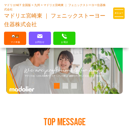
マドリエNET 全国版
>
九州
>
マドリエ宮崎東 ｜ フェニックストーヨー住器株
マドリエはLIXILの厳しい基準を
式会社
クリアした住まいのプロ集団です
マドリエ宮崎東 ｜ フェニックストーヨー
住器株式会社
マド本舗
お問合せ
お電話
TOP MESSAGE