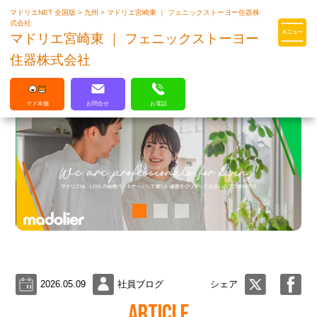
マドリエNET 全国版
>
九州
>
マドリエ宮崎東 ｜ フェニックストーヨー住器株
マドリエはLIXILの厳しい基準を
式会社
クリアした住まいのプロ集団です
マドリエ宮崎東 ｜ フェニックストーヨー
住器株式会社
マド本舗
お問合せ
お電話
2026.05.09
社員ブログ
シェア
ARTICLE