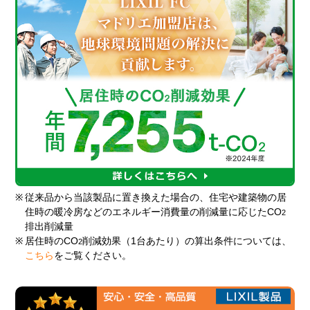
※
従来品から当該製品に置き換えた場合の、住宅や建築物の居
住時の暖冷房などのエネルギー消費量の削減量に応じたCO
2
排出削減量
※
居住時のCO
削減効果（1台あたり）の算出条件については、
2
こちら
をご覧ください。