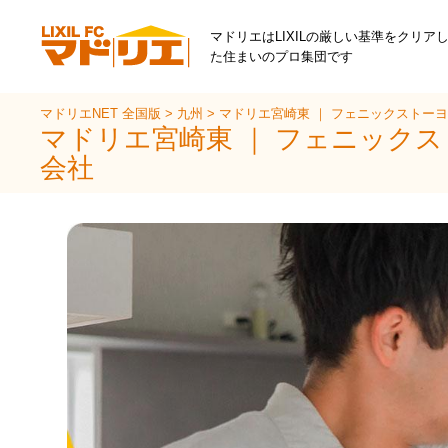
マドリエはLIXILの厳しい基準をクリア
た住まいのプロ集団です
マドリエNET 全国版
>
九州
>
マドリエ宮崎東 ｜ フェニックストー
マドリエ宮崎東 ｜ フェニック
会社