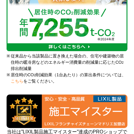
※
従来品から当該製品に置き換えた場合の、住宅や建築物の居
住時の暖冷房などのエネルギー消費量の削減量に応じたCO
2
排出削減量
※
居住時のCO
削減効果（1台あたり）の算出条件については、
2
こちら
をご覧ください。
当社は”LIXIL製品施工マイスター”達成のPROショップで