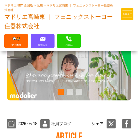
マドリエNET 全国版
>
九州
>
マドリエ宮崎東 ｜ フェニックストーヨー住器株
マドリエはLIXILの厳しい基準を
式会社
クリアした住まいのプロ集団です
マドリエ宮崎東 ｜ フェニックストーヨー
住器株式会社
マド本舗
お問合せ
お電話
2026.05.18
社員ブログ
シェア
ARTICLE