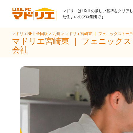
マドリエはLIXILの厳しい基準をクリア
た住まいのプロ集団です
マドリエNET 全国版
>
九州
>
マドリエ宮崎東 ｜ フェニックストー
マドリエ宮崎東 ｜ フェニック
会社