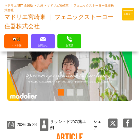
マドリエNET 全国版
>
九州
>
マドリエ宮崎東 ｜ フェニックストーヨー住器株
マドリエはLIXILの厳しい基準を
式会社
クリアした住まいのプロ集団です
マドリエ宮崎東 ｜ フェニックストーヨー
住器株式会社
マド本舗
お問合せ
お電話
サッシ・ドアの施工
シェ
2026.05.28
例
ア
ARTICLE