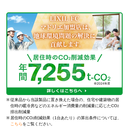
※
従来品から当該製品に置き換えた場合の、住宅や建築物の居
住時の暖冷房などのエネルギー消費量の削減量に応じたCO
2
排出削減量
※
居住時のCO
削減効果（1台あたり）の算出条件については、
2
こちら
をご覧ください。