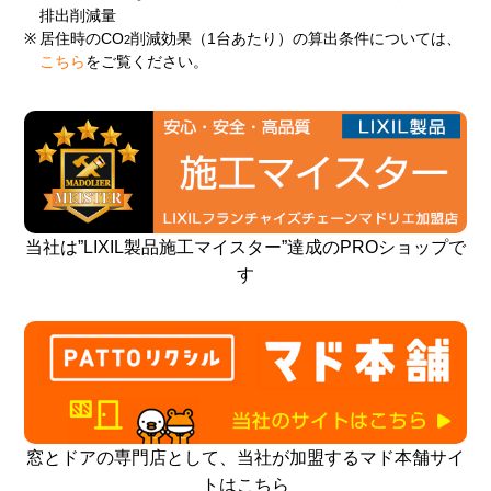
排出削減量
※
居住時のCO
削減効果（1台あたり）の算出条件については、
2
こちら
をご覧ください。
当社は”LIXIL製品施工マイスター”達成のPROショップで
す
窓とドアの専門店として、当社が加盟するマド本舗サイ
トはこちら