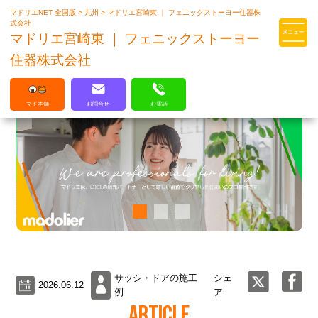
マドリエNET 全国版
>
九州
>
マドリエ宮崎東 ｜ フェニックストーヨー住器株
マドリエはLIXILの厳しい基準を
式会社
クリアした住まいのプロ集団です
マドリエ宮崎東 ｜ フェニックストーヨー
住器株式会社
マド本舗
お問合せ
お電話
サッシ・ドアの施工
シェ
2026.06.12
例
ア
ARTICLE