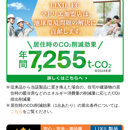
※
従来品から当該製品に置き換えた場合の、住宅や建築物の居
住時の暖冷房などのエネルギー消費量の削減量に応じたCO
2
排出削減量
※
居住時のCO
削減効果（1台あたり）の算出条件については、
2
こちら
をご覧ください。