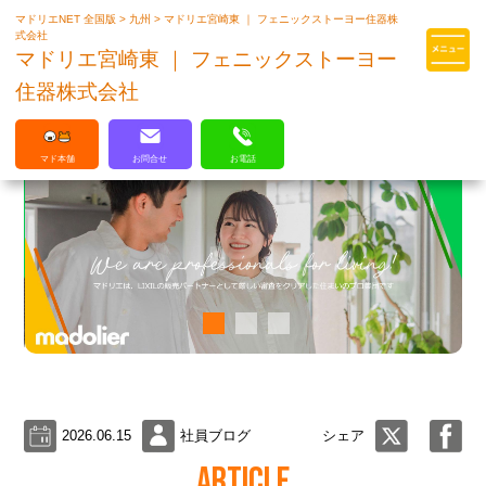
マドリエNET 全国版
>
九州
>
マドリエ宮崎東 ｜ フェニックストーヨー住器株
マドリエはLIXILの厳しい基準を
式会社
クリアした住まいのプロ集団です
マドリエ宮崎東 ｜ フェニックストーヨー
住器株式会社
マド本舗
お問合せ
お電話
2026.06.15
社員ブログ
シェア
ARTICLE