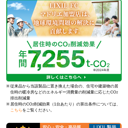
※
従来品から当該製品に置き換えた場合の、住宅や建築物の居
住時の暖冷房などのエネルギー消費量の削減量に応じたCO
2
排出削減量
※
居住時のCO
削減効果（1台あたり）の算出条件については、
2
こちら
をご覧ください。