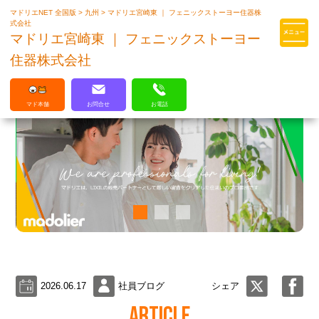
マドリエNET 全国版
>
九州
>
マドリエ宮崎東 ｜ フェニックストーヨー住器株
マドリエはLIXILの厳しい基準を
式会社
クリアした住まいのプロ集団です
マドリエ宮崎東 ｜ フェニックストーヨー
住器株式会社
マド本舗
お問合せ
お電話
2026.06.17
社員ブログ
シェア
ARTICLE