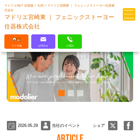
マドリエNET 全国版
>
九州
>
マドリエ宮崎東 ｜ フェニックストーヨー住器株
マドリエはLIXILの厳しい基準を
式会社
クリアした住まいのプロ集団です
マドリエ宮崎東 ｜ フェニックストーヨー
住器株式会社
マド本舗
お問合せ
お電話
2026.05.29
当社のイベント
シェア
ARTICLE