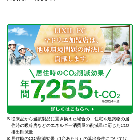
※
従来品から当該製品に置き換えた場合の、住宅や建築物の居
住時の暖冷房などのエネルギー消費量の削減量に応じたCO
2
排出削減量
※
居住時のCO
削減効果（1台あたり）の算出条件については、
2