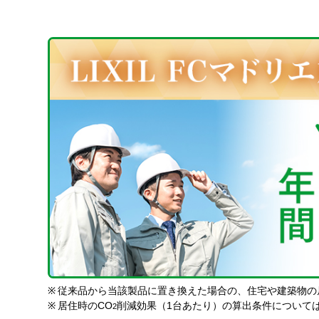
※
従来品から当該製品に置き換えた場合の、住宅や建築物の
※
居住時のCO
削減効果（1台あたり）の算出条件について
2