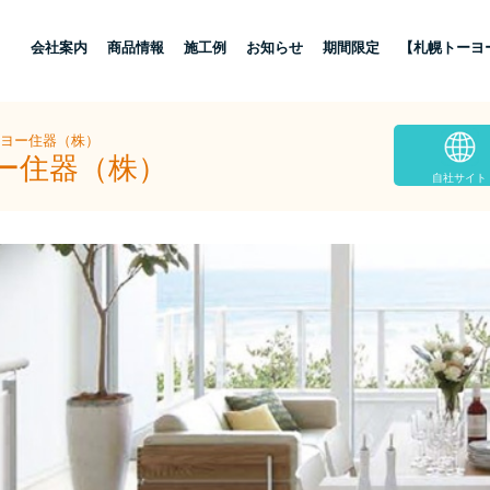
し
会社案内
商品情報
施工例
お知らせ
期間限定
【札幌トーヨ
ーヨー住器（株）
ヨー住器（株）
自社サイト