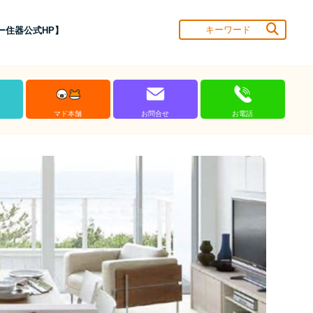
ー住器公式HP】
マド本舗
お問合せ
お電話