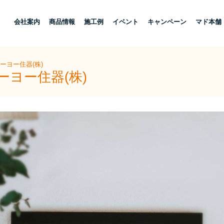
し
会社案内
商品情報
施工例
イベント
キャンペーン
マド本舗
ーヨー住器(株)
ーヨー住器(株)