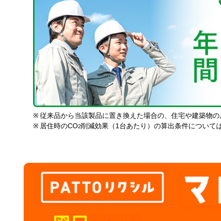
※
従来品から当該製品に置き換えた場合の、住宅や建築物の
※
居住時のCO
削減効果（1台あたり）の算出条件について
2