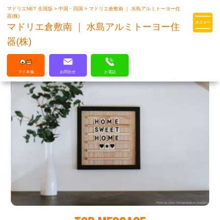
マドリエNET 全国版
>
中国・四国
>
マドリエ倉敷南 ｜ 水島アルミトーヨー住
マドリエはLIXILの厳しい基準を
器(株)
クリアした住まいのプロ集団です
マドリエ倉敷南 ｜ 水島アルミトーヨー住
器(株)
マド本舗
お問合せ
お電話