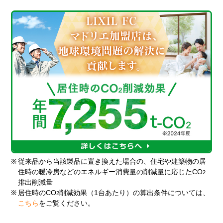
※
従来品から当該製品に置き換えた場合の、住宅や建築物の居
住時の暖冷房などのエネルギー消費量の削減量に応じたCO
2
排出削減量
※
居住時のCO
削減効果（1台あたり）の算出条件については、
2
こちら
をご覧ください。