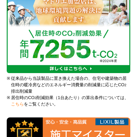
※
従来品から当該製品に置き換えた場合の、住宅や建築物の居
住時の暖冷房などのエネルギー消費量の削減量に応じたCO
2
排出削減量
※
居住時のCO
削減効果（1台あたり）の算出条件については、
2
こちら
をご覧ください。