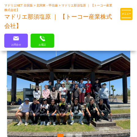
マドリエNET 全国版
>
北関東・甲信越
>
マドリエ那須塩原 ｜ 【トーコー産業
マドリエはLIXILの厳しい基準を
株式会社】
クリアした住まいのプロ集団です
マドリエ那須塩原 ｜ 【トーコー産業株式
会社】
お問合せ
お電話