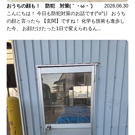
おうちの顔も！ 防犯 対策(｀・ω・´)ゞ
2026.06.30
こんにちは！ 今日も防犯対策のお話です(^o^)丿 おうち
の顔と言ったら 【玄関】ですね！ 化学も技術も進歩し
た今、 お顔だけたった1日で変えられるん...