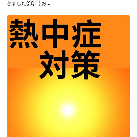
きました(;´Д｀) お...