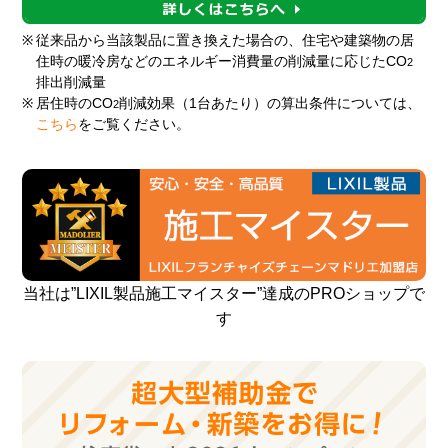
※
従来品から当該製品に置き換えた場合の、住宅や建築物の居
住時の暖冷房などのエネルギー消費量の削減量に応じたCO
2
排出削減量
※
居住時のCO
削減効果（1台あたり）の算出条件については、
2
こちら
をご覧ください。
当社は”LIXIL製品施工マイスター”達成のPROショップで
す