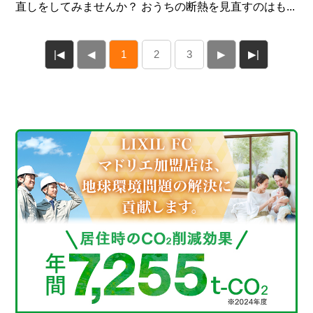
直しをしてみませんか？ おうちの断熱を見直すのはも...
|◀
◀
1
2
3
▶
▶|