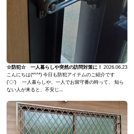
☆防犯☆ 一人暮らしや突然の訪問対策に！
2026.06.23
こんにちは(*^^*) 今日も防犯アイテムのご紹介です
('◇')ゞ 一人暮らしや、一人でお留守番の時って、 知ら
ない人が来ると、不安じ...