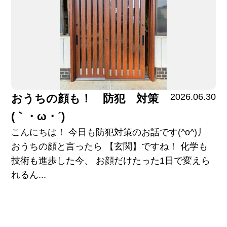
2026.06.30
おうちの顔も！ 防犯 対策
(｀・ω・´)ゞ
こんにちは！ 今日も防犯対策のお話です(^o^)丿
おうちの顔と言ったら 【玄関】ですね！ 化学も
技術も進歩した今、 お顔だけたった1日で変えら
れるん...