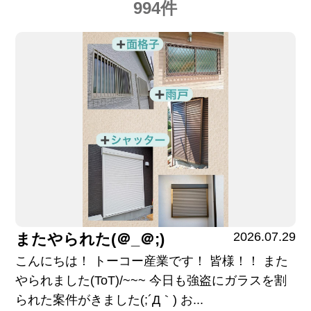
994件
2026.07.29
またやられた(＠_＠;)
こんにちは！ トーコー産業です！ 皆様！！ また
やられました(ToT)/~~~ 今日も強盗にガラスを割
られた案件がきました(;´Д｀) お...