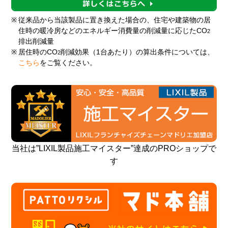
※
従来品から当該製品に置き換えた場合の、住宅や建築物の居
住時の暖冷房などのエネルギー消費量の削減量に応じたCO
2
排出削減量
※
居住時のCO
削減効果（1台あたり）の算出条件については、
2
こちら
をご覧ください。
当社は”LIXIL製品施工マイスター”達成のPROショップで
す