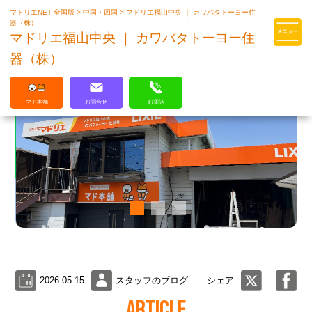
マドリエNET 全国版
>
中国・四国
>
マドリエ福山中央 ｜ カワバタトーヨー住
マドリエはLIXILの厳しい基準を
器（株）
クリアした住まいのプロ集団です
マドリエ福山中央 ｜ カワバタトーヨー住
器（株）
マド本舗
お問合せ
お電話
2026.05.15
スタッフのブログ
シェア
ARTICLE