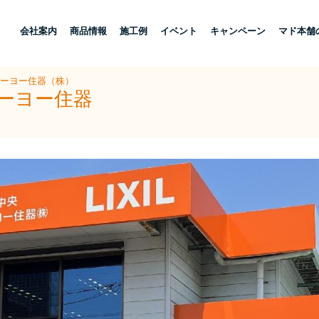
し
会社案内
商品情報
施工例
イベント
キャンペーン
マド本舗
トーヨー住器（株）
トーヨー住器