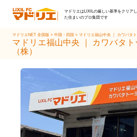
マドリエはLIXILの厳しい基準をクリア
た住まいのプロ集団です
マドリエNET 全国版
>
中国・四国
>
マドリエ福山中央 ｜ カワバタ
マドリエ福山中央 ｜ カワバタ
（株）