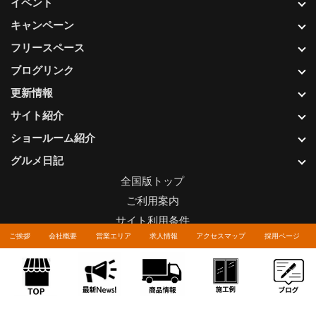
イベント
キャンペーン
フリースペース
ブログリンク
更新情報
サイト紹介
ショールーム紹介
グルメ日記
全国版トップ
ご利用案内
サイト利用条件
ご挨拶
会社概要
営業エリア
求人情報
アクセスマップ
採用ページ
プライバシーポリシー
関連リンク
お問い合わせについて
Copyright © LIXIL FRANCHISE CHAIN. All rights reserved.