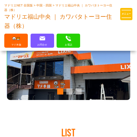
マドリエNET 全国版
>
中国・四国
>
マドリエ福山中央 ｜ カワバタトーヨー住
マドリエはLIXILの厳しい基準を
器（株）
クリアした住まいのプロ集団です
マドリエ福山中央 ｜ カワバタトーヨー住
器（株）
マド本舗
お問合せ
お電話
LIST