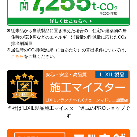
※
従来品から当該製品に置き換えた場合の、住宅や建築物の居
住時の暖冷房などのエネルギー消費量の削減量に応じたCO
2
排出削減量
※
居住時のCO
削減効果（1台あたり）の算出条件については、
2
こちら
をご覧ください。
当社は”LIXIL製品施工マイスター”達成のPROショップで
す