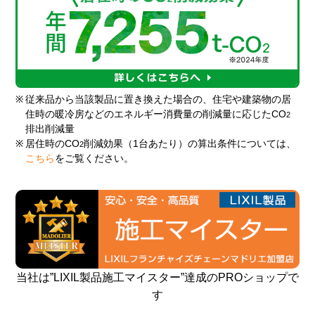
※
従来品から当該製品に置き換えた場合の、住宅や建築物の居
住時の暖冷房などのエネルギー消費量の削減量に応じたCO
2
排出削減量
※
居住時のCO
削減効果（1台あたり）の算出条件については、
2
こちら
をご覧ください。
当社は”LIXIL製品施工マイスター”達成のPROショップで
す