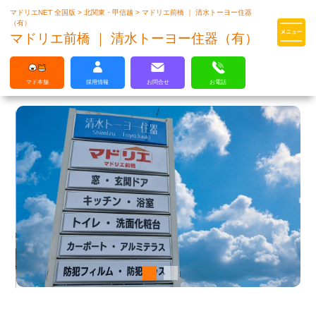
マドリエNET 全国版
>
北関東・甲信越
>
マドリエ前橋 ｜ 清水トーヨー住器
マドリエはLIXILの厳しい基準を
（有）
クリアした住まいのプロ集団です
マドリエ前橋 ｜ 清水トーヨー住器（有）
マド本舗
採用情報
お問合せ
お電話