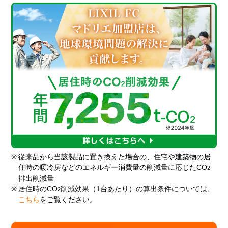
※
従来品から当該製品に置き換えた場合の、住宅や建築物の居
住時の暖冷房などのエネルギー消費量の削減量に応じたCO
2
排出削減量
※
居住時のCO
削減効果（1台あたり）の算出条件については、
2
こちら
をご覧ください。