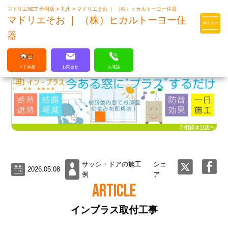
マドリエNET 全国版
>
九州
>
マドリエそお ｜ （株）ヒカルトーヨー住器
マドリエはLIXILの厳しい基準を
マドリエそお ｜ （株）ヒカルトーヨー住
クリアした住まいのプロ集団です
器
マド本舗
お問合せ
お電話
サッシ・ドアの施工
シェ
2026.05.08
例
ア
ARTICLE
インプラス取付工事