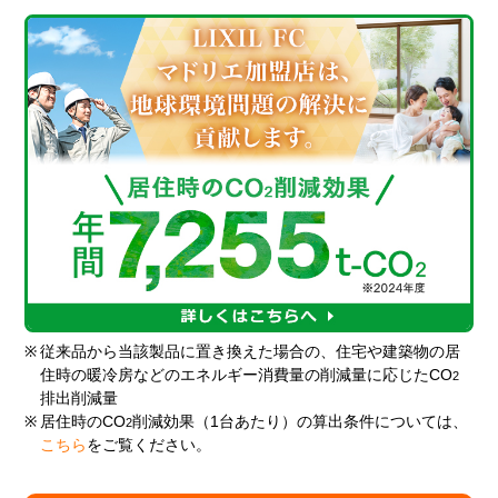
※
従来品から当該製品に置き換えた場合の、住宅や建築物の居
住時の暖冷房などのエネルギー消費量の削減量に応じたCO
2
排出削減量
※
居住時のCO
削減効果（1台あたり）の算出条件については、
2
こちら
をご覧ください。