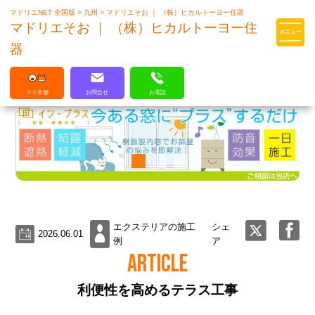
マドリエNET 全国版
>
九州
>
マドリエそお ｜ （株）ヒカルトーヨー住器
マドリエはLIXILの厳しい基準を
マドリエそお ｜ （株）ヒカルトーヨー住
クリアした住まいのプロ集団です
器
マド本舗
お問合せ
お電話
エクステリアの施工
シェ
2026.06.01
例
ア
ARTICLE
利便性を高めるテラス工事