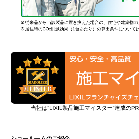
※
従来品から当該製品に置き換えた場合の、住宅や建築物の
※
居住時のCO
削減効果（1台あたり）の算出条件について
2
当社は”LIXIL製品施工マイスター”達成の
ショールームのご紹介