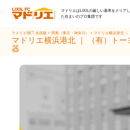
マドリエはLIXILの厳しい基準をクリア
た住まいのプロ集団です
マドリエNET 全国版
>
関東（東京・神奈川）
>
マドリエ横浜港北 ｜
マドリエ横浜港北 ｜ （有）ト
器