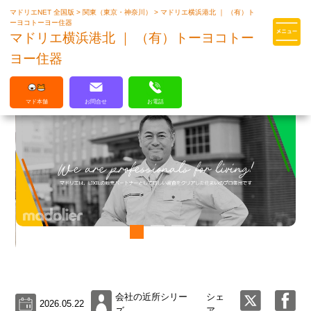
マドリエNET 全国版
>
関東（東京・神奈川）
>
マドリエ横浜港北 ｜ （有）ト
マドリエはLIXILの厳しい基準を
ーヨコトーヨー住器
クリアした住まいのプロ集団です
マドリエ横浜港北 ｜ （有）トーヨコトー
ヨー住器
マド本舗
お問合せ
お電話
会社の近所シリー
シェ
2026.05.22
ズ
ア