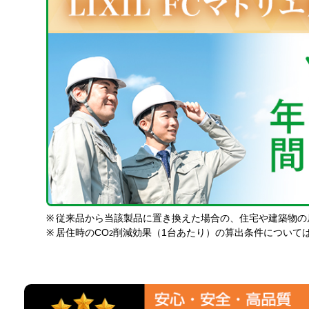
※
従来品から当該製品に置き換えた場合の、住宅や建築物の
※
居住時のCO
削減効果（1台あたり）の算出条件について
2