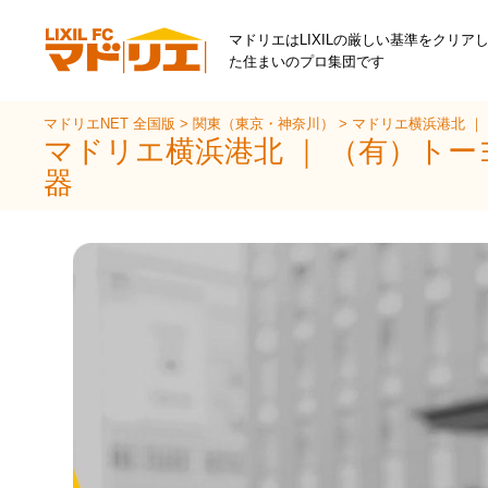
マドリエはLIXILの厳しい基準をクリア
た住まいのプロ集団です
マドリエNET 全国版
>
関東（東京・神奈川）
>
マドリエ横浜港北 ｜
マドリエ横浜港北 ｜ （有）ト
器