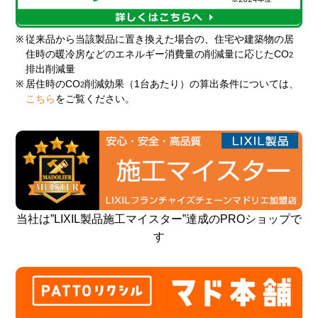
※
従来品から当該製品に置き換えた場合の、住宅や建築物の居
住時の暖冷房などのエネルギー消費量の削減量に応じたCO
2
排出削減量
※
居住時のCO
削減効果（1台あたり）の算出条件については、
2
こちら
をご覧ください。
当社は”LIXIL製品施工マイスター”達成のPROショップで
す