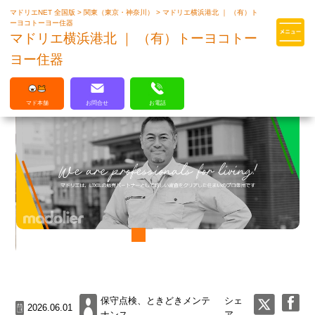
マドリエNET 全国版
>
関東（東京・神奈川）
>
マドリエ横浜港北 ｜ （有）ト
マドリエはLIXILの厳しい基準を
ーヨコトーヨー住器
クリアした住まいのプロ集団です
マドリエ横浜港北 ｜ （有）トーヨコトー
ヨー住器
マド本舗
お問合せ
お電話
保守点検、ときどきメンテ
シェ
2026.06.01
ナンス
ア