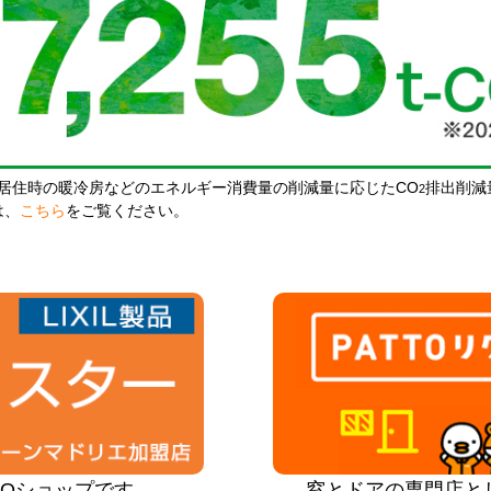
居住時の暖冷房などのエネルギー消費量の削減量に応じたCO
排出削減
2
は、
こちら
をご覧ください。
PROショップです
窓とドアの専門店と