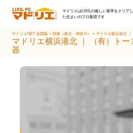
マドリエはLIXILの厳しい基準をクリア
た住まいのプロ集団です
マドリエNET 全国版
>
関東（東京・神奈川）
>
マドリエ横浜港北 ｜
マドリエ横浜港北 ｜ （有）ト
器