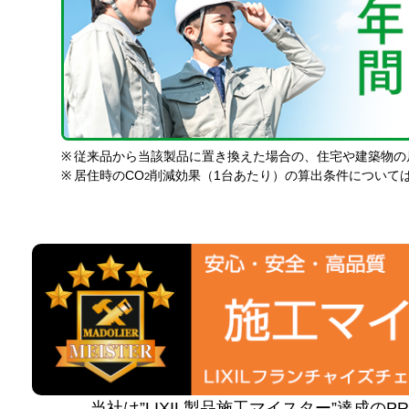
※
従来品から当該製品に置き換えた場合の、住宅や建築物の
※
居住時のCO
削減効果（1台あたり）の算出条件について
2
当社は”LIXIL製品施工マイスター”達成の