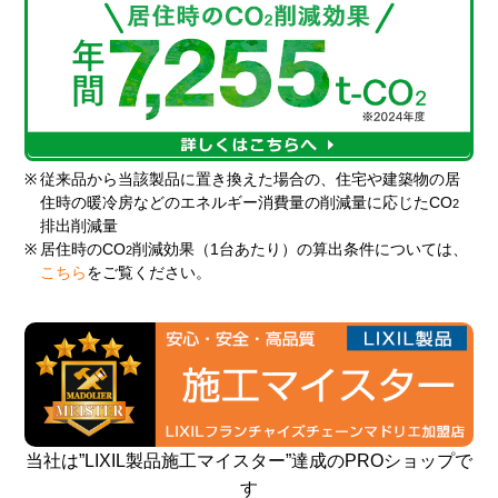
※
従来品から当該製品に置き換えた場合の、住宅や建築物の居
住時の暖冷房などのエネルギー消費量の削減量に応じたCO
2
排出削減量
※
居住時のCO
削減効果（1台あたり）の算出条件については、
2
こちら
をご覧ください。
当社は”LIXIL製品施工マイスター”達成のPROショップで
す