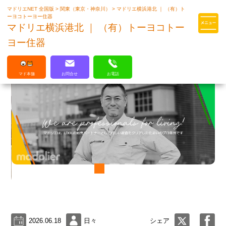
マドリエNET 全国版
>
関東（東京・神奈川）
>
マドリエ横浜港北 ｜ （有）ト
マドリエはLIXILの厳しい基準を
ーヨコトーヨー住器
クリアした住まいのプロ集団です
マドリエ横浜港北 ｜ （有）トーヨコトー
ヨー住器
マド本舗
お問合せ
お電話
2026.06.18
日々
シェア