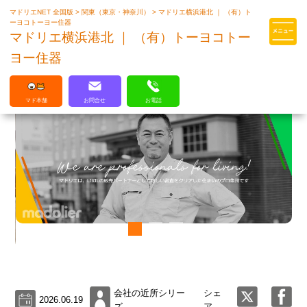
マドリエNET 全国版
>
関東（東京・神奈川）
>
マドリエ横浜港北 ｜ （有）ト
マドリエはLIXILの厳しい基準を
ーヨコトーヨー住器
クリアした住まいのプロ集団です
マドリエ横浜港北 ｜ （有）トーヨコトー
ヨー住器
マド本舗
お問合せ
お電話
会社の近所シリー
シェ
2026.06.19
ズ
ア