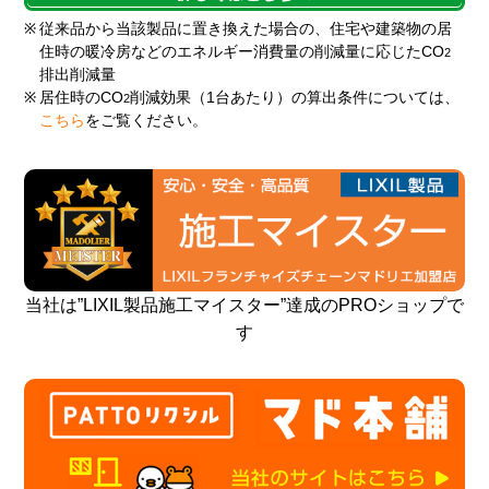
※
従来品から当該製品に置き換えた場合の、住宅や建築物の居
住時の暖冷房などのエネルギー消費量の削減量に応じたCO
2
排出削減量
※
居住時のCO
削減効果（1台あたり）の算出条件については、
2
こちら
をご覧ください。
当社は”LIXIL製品施工マイスター”達成のPROショップで
す