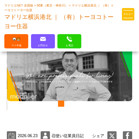
マドリエNET 全国版
>
関東（東京・神奈川）
>
マドリエ横浜港北 ｜ （有）ト
マドリエはLIXILの厳しい基準を
ーヨコトーヨー住器
クリアした住まいのプロ集団です
マドリエ横浜港北 ｜ （有）トーヨコトー
ヨー住器
マド本舗
お問合せ
お電話
2026.06.23
召使い従業員日記
シェア