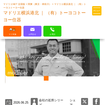
マドリエNET 全国版
>
関東（東京・神奈川）
>
マドリエ横浜港北 ｜ （有）ト
マドリエはLIXILの厳しい基準を
ーヨコトーヨー住器
クリアした住まいのプロ集団です
マドリエ横浜港北 ｜ （有）トーヨコトー
ヨー住器
マド本舗
お問合せ
お電話
会社の近所シリー
シェ
2026.06.25
ズ
ア