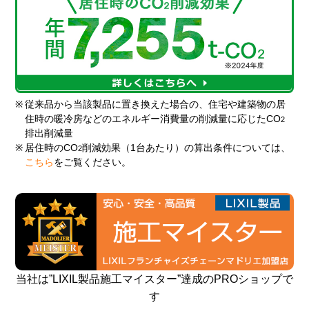
※
従来品から当該製品に置き換えた場合の、住宅や建築物の居
住時の暖冷房などのエネルギー消費量の削減量に応じたCO
2
排出削減量
※
居住時のCO
削減効果（1台あたり）の算出条件については、
2
こちら
をご覧ください。
当社は”LIXIL製品施工マイスター”達成のPROショップで
す