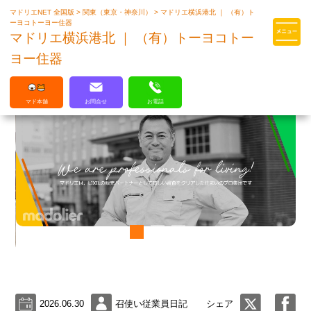
マドリエNET 全国版
>
関東（東京・神奈川）
>
マドリエ横浜港北 ｜ （有）ト
マドリエはLIXILの厳しい基準を
ーヨコトーヨー住器
クリアした住まいのプロ集団です
マドリエ横浜港北 ｜ （有）トーヨコトー
ヨー住器
マド本舗
お問合せ
お電話
2026.06.30
召使い従業員日記
シェア