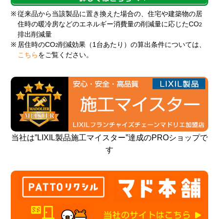
※
従来品から当該製品に置き換えた場合の、住宅や建築物の居
住時の暖冷房などのエネルギー消費量の削減量に応じたCO
2
排出削減量
※
居住時のCO
削減効果（1台あたり）の算出条件については、
2
こちら
をご覧ください。
当社は”LIXIL製品施工マイスター”達成のPROショップで
す