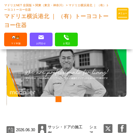
マドリエNET 全国版
>
関東（東京・神奈川）
>
マドリエ横浜港北 ｜ （有）ト
マドリエはLIXILの厳しい基準を
ーヨコトーヨー住器
クリアした住まいのプロ集団です
マドリエ横浜港北 ｜ （有）トーヨコトー
ヨー住器
マド本舗
お問合せ
お電話
サッシ・ドアの施工
シェ
2026.06.30
例
ア