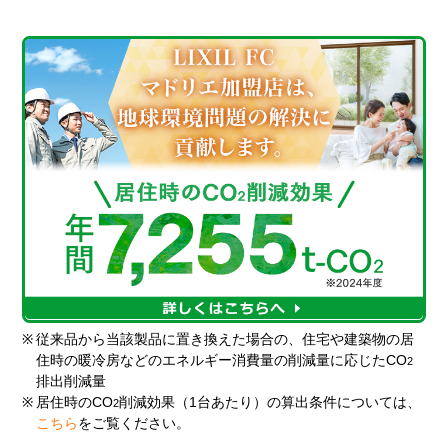
※
従来品から当該製品に置き換えた場合の、住宅や建築物の居
住時の暖冷房などのエネルギー消費量の削減量に応じたCO
2
排出削減量
※
居住時のCO
削減効果（1台あたり）の算出条件については、
2
こちら
をご覧ください。