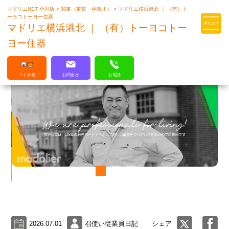
マドリエNET 全国版
>
関東（東京・神奈川）
>
マドリエ横浜港北 ｜ （有）ト
マドリエはLIXILの厳しい基準を
ーヨコトーヨー住器
クリアした住まいのプロ集団です
マドリエ横浜港北 ｜ （有）トーヨコトー
ヨー住器
マド本舗
お問合せ
お電話
2026.07.01
召使い従業員日記
シェア