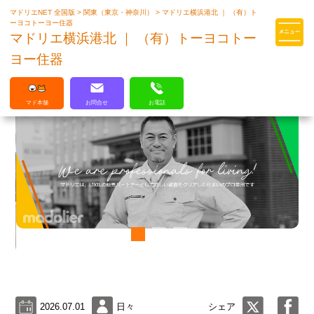
マドリエNET 全国版
>
関東（東京・神奈川）
>
マドリエ横浜港北 ｜ （有）ト
マドリエはLIXILの厳しい基準を
ーヨコトーヨー住器
クリアした住まいのプロ集団です
マドリエ横浜港北 ｜ （有）トーヨコトー
ヨー住器
マド本舗
お問合せ
お電話
2026.07.01
日々
シェア