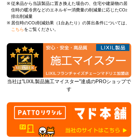
※
従来品から当該製品に置き換えた場合の、住宅や建築物の居
住時の暖冷房などのエネルギー消費量の削減量に応じたCO
2
排出削減量
※
居住時のCO
削減効果（1台あたり）の算出条件については、
2
こちら
をご覧ください。
当社は”LIXIL製品施工マイスター”達成のPROショップで
す