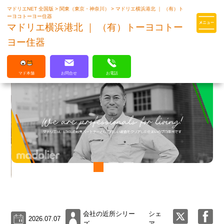
マドリエNET 全国版
>
関東（東京・神奈川）
>
マドリエ横浜港北 ｜ （有）ト
マドリエはLIXILの厳しい基準を
ーヨコトーヨー住器
クリアした住まいのプロ集団です
マドリエ横浜港北 ｜ （有）トーヨコトー
ヨー住器
マド本舗
お問合せ
お電話
会社の近所シリー
シェ
2026.07.07
ズ
ア