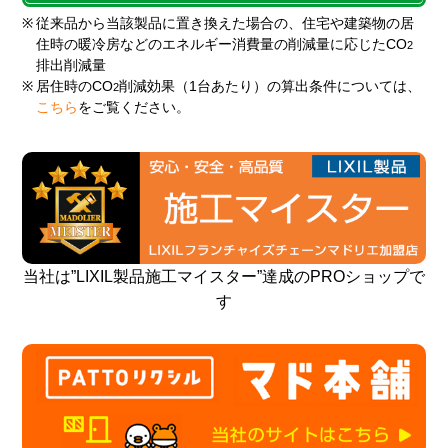
※
従来品から当該製品に置き換えた場合の、住宅や建築物の居
住時の暖冷房などのエネルギー消費量の削減量に応じたCO
2
排出削減量
※
居住時のCO
削減効果（1台あたり）の算出条件については、
2
こちら
をご覧ください。
当社は”LIXIL製品施工マイスター”達成のPROショップで
す