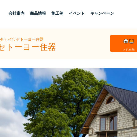
し
会社案内
商品情報
施工例
イベント
キャンペーン
（有）イワセトーヨー住器
ワセトーヨー住器
マド本舗