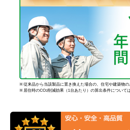
※
従来品から当該製品に置き換えた場合の、住宅や建築物の
※
居住時のCO
削減効果（1台あたり）の算出条件について
2