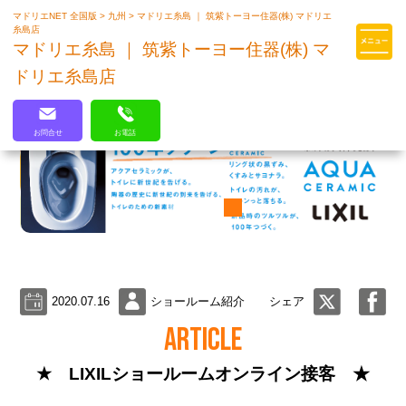
マドリエNET 全国版
>
九州
>
マドリエ糸島 ｜ 筑紫トーヨー住器(株) マドリエ
マドリエはLIXILの厳しい基準を
糸島店
クリアした住まいのプロ集団です
マドリエ糸島 ｜ 筑紫トーヨー住器(株) マ
ドリエ糸島店
お問合せ
お電話
2020.07.16
ショールーム紹介
シェア
ARTICLE
★ LIXILショールームオンライン接客 ★