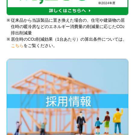
※
従来品から当該製品に置き換えた場合の、住宅や建築物の居
住時の暖冷房などのエネルギー消費量の削減量に応じたCO
2
排出削減量
※
居住時のCO
削減効果（1台あたり）の算出条件については、
2
こちら
をご覧ください。