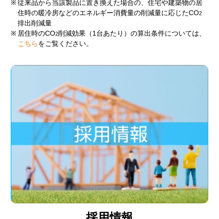
※
従来品から当該製品に置き換えた場合の、住宅や建築物の居
住時の暖冷房などのエネルギー消費量の削減量に応じたCO
2
排出削減量
※
居住時のCO
削減効果（1台あたり）の算出条件については、
2
こちら
をご覧ください。
採用情報