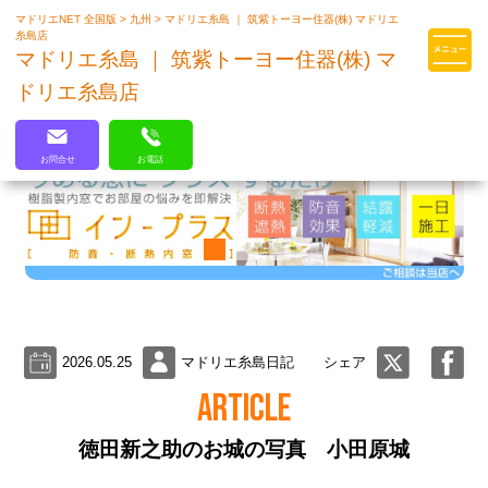
マドリエNET 全国版
>
九州
>
マドリエ糸島 ｜ 筑紫トーヨー住器(株) マドリエ
マドリエはLIXILの厳しい基準を
糸島店
クリアした住まいのプロ集団です
マドリエ糸島 ｜ 筑紫トーヨー住器(株) マ
ドリエ糸島店
お問合せ
お電話
2026.05.25
マドリエ糸島日記
シェア
ARTICLE
徳田新之助のお城の写真 小田原城