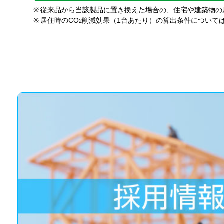
※
従来品から当該製品に置き換えた場合の、住宅や建築物の
※
居住時のCO
削減効果（1台あたり）の算出条件について
2