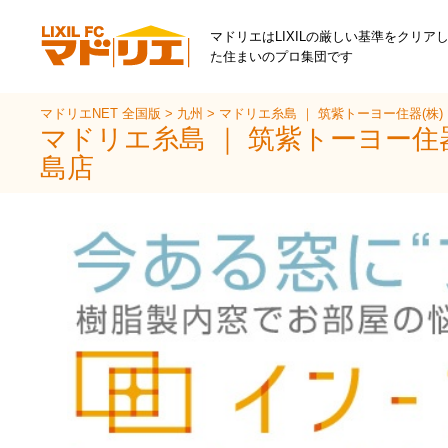
マドリエはLIXILの厳しい基準をクリア
た住まいのプロ集団です
マドリエNET 全国版
>
九州
>
マドリエ糸島 ｜ 筑紫トーヨー住器(株)
マドリエ糸島 ｜ 筑紫トーヨー住器
島店