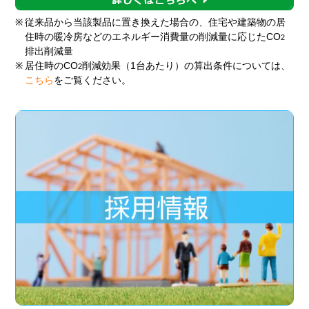
※
従来品から当該製品に置き換えた場合の、住宅や建築物の居
住時の暖冷房などのエネルギー消費量の削減量に応じたCO
2
排出削減量
※
居住時のCO
削減効果（1台あたり）の算出条件については、
2
こちら
をご覧ください。