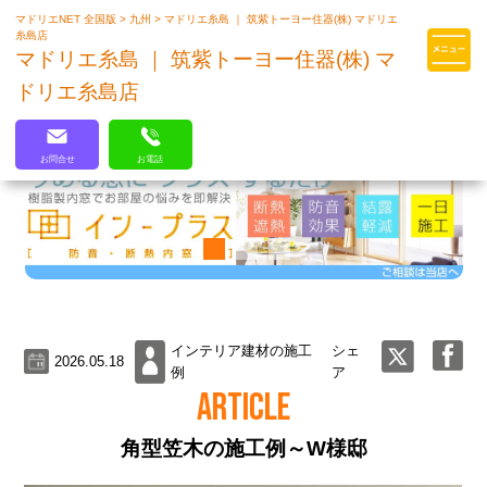
マドリエNET 全国版
>
九州
>
マドリエ糸島 ｜ 筑紫トーヨー住器(株) マドリエ
マドリエはLIXILの厳しい基準を
糸島店
クリアした住まいのプロ集団です
マドリエ糸島 ｜ 筑紫トーヨー住器(株) マ
ドリエ糸島店
お問合せ
お電話
インテリア建材の施工
シェ
2026.05.18
例
ア
ARTICLE
角型笠木の施工例～W様邸