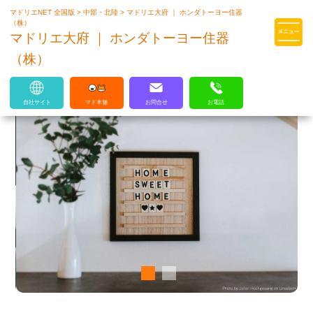
マドリエNET 全国版
>
中部・北陸
>
マドリエ大府 ｜ ホンダトーヨー住器
マドリエはLIXILの厳しい基準を
（株）
クリアした住まいのプロ集団です
マドリエ大府 ｜ ホンダトーヨー住器
（株）
自社サイト
マド本舗
お問合せ
お電話