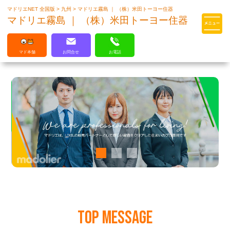
マドリエNET 全国版
>
九州
>
マドリエ霧島 ｜ （株）米田トーヨー住器
マドリエはLIXILの厳しい基準を
マドリエ霧島 ｜ （株）米田トーヨー住器
クリアした住まいのプロ集団です
マド本舗
お問合せ
お電話
TOP MESSAGE