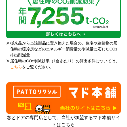
※
従来品から当該製品に置き換えた場合の、住宅や建築物の居
住時の暖冷房などのエネルギー消費量の削減量に応じたCO
2
排出削減量
※
居住時のCO
削減効果（1台あたり）の算出条件については、
2
こちら
をご覧ください。
窓とドアの専門店として、当社が加盟するマド本舗サイ
トはこちら