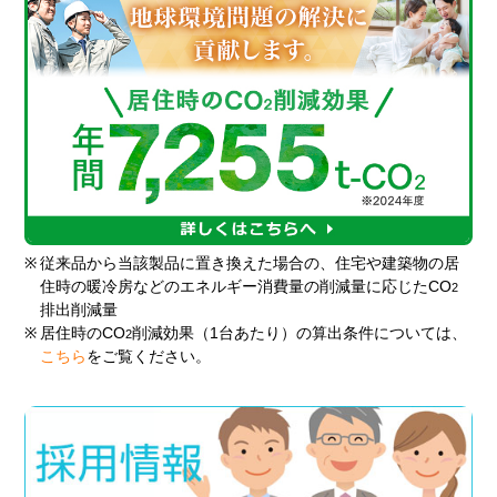
※
従来品から当該製品に置き換えた場合の、住宅や建築物の居
住時の暖冷房などのエネルギー消費量の削減量に応じたCO
2
排出削減量
※
居住時のCO
削減効果（1台あたり）の算出条件については、
2
こちら
をご覧ください。