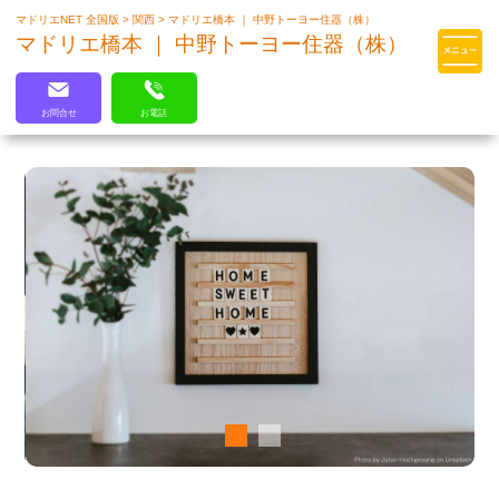
マドリエNET 全国版
>
関西
>
マドリエ橋本 ｜ 中野トーヨー住器（株）
マドリエはLIXILの厳しい基準を
マドリエ橋本 ｜ 中野トーヨー住器（株）
クリアした住まいのプロ集団です
お問合せ
お電話