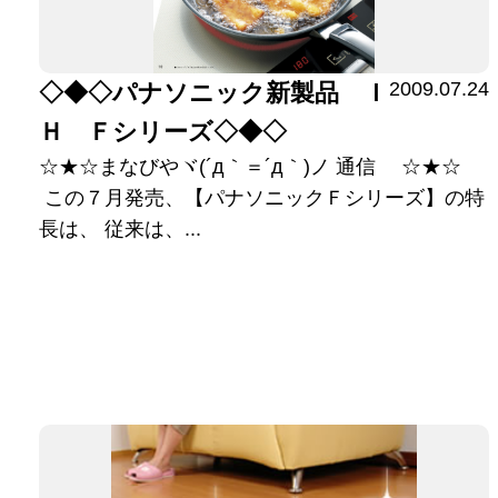
2009.07.24
◇◆◇パナソニック新製品 Ｉ
Ｈ Ｆシリーズ◇◆◇
☆★☆まなびやヾ(´д｀＝´д｀)ノ 通信 ☆★☆
この７月発売、【パナソニックＦシリーズ】の特
長は、 従来は、...