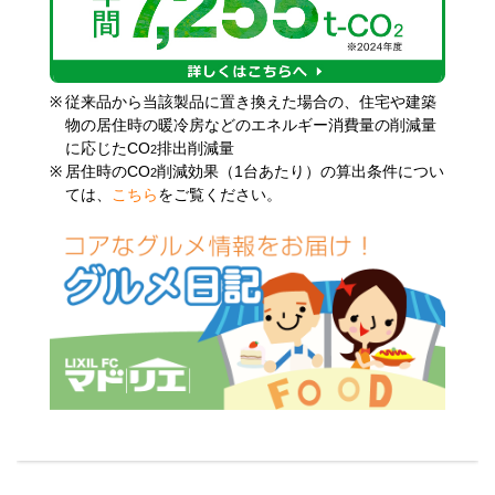
※
従来品から当該製品に置き換えた場合の、住宅や建築
物の居住時の暖冷房などのエネルギー消費量の削減量
に応じたCO
排出削減量
2
※
居住時のCO
削減効果（1台あたり）の算出条件につい
2
ては、
こちら
をご覧ください。