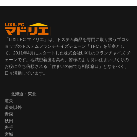
「LIXIL FC マドリエ」は、トステム商品を専門に取り扱うプロシ
ョップのトステムフランチャイズチェーン「TFC」を前身とし
て、2011年4月にスタートした株式会社LIXILのフランチャイズ チ
ェーンです。地域密着度を高め、皆様のより良い住まいづくりの
お役に立ち信頼される「住まいの何でも相談窓口」となるべく、
日々活動しています。
北海道・東北
道央
道央以外
青森
秋田
岩手
宮城