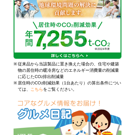
※
従来品から当該製品に置き換えた場合の、住宅や建築
物の居住時の暖冷房などのエネルギー消費量の削減量
に応じたCO
排出削減量
2
※
居住時のCO
削減効果（1台あたり）の算出条件につい
2
ては、
こちら
をご覧ください。