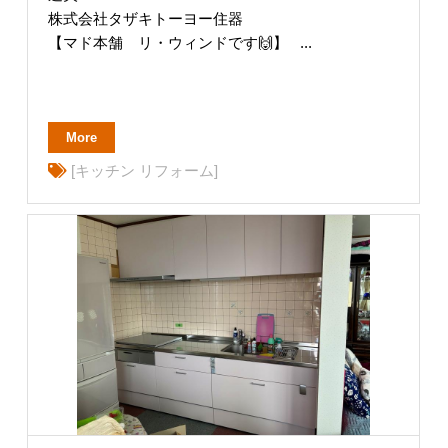
株式会社タザキトーヨー住器
【マド本舗 リ・ウィンドです🙌】 ...
More
[キッチン リフォーム]