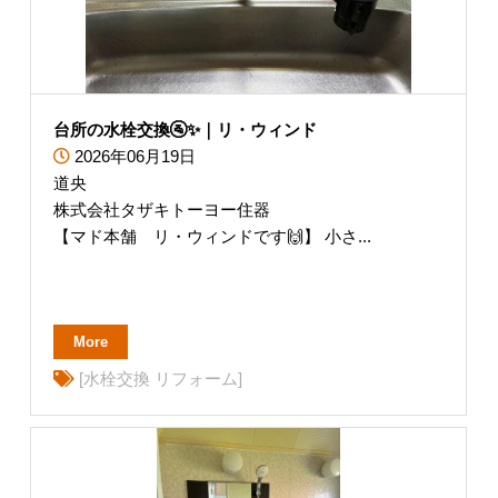
台所の水栓交換🚰✨｜リ・ウィンド
2026年06月19日
道央
株式会社タザキトーヨー住器
【マド本舗 リ・ウィンドです🙌】 小さ...
More
[水栓交換 リフォーム]