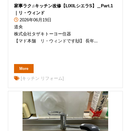
家事ラク♫キッチン改修【LIXILシエラS】＿Part.1
｜リ・ウィンド
2026年06月19日
道央
株式会社タザキトーヨー住器
【マド本舗 リ・ウィンドです🙌】 長年...
More
[キッチン リフォーム]