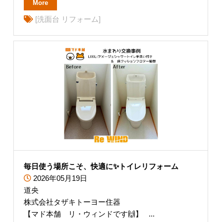
More
[洗面台 リフォーム]
毎日使う場所こそ、快適に✨トイレリフォーム
2026年05月19日
道央
株式会社タザキトーヨー住器
【マド本舗 リ・ウィンドです🙌】 ...