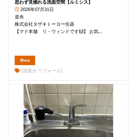
思わず見惚れる洗面空間【ルミシス】
2026年07月31日
道央
株式会社タザキトーヨー住器
【マド本舗 リ・ウィンドです🙌】 お気...
More
[洗面台 リフォーム]