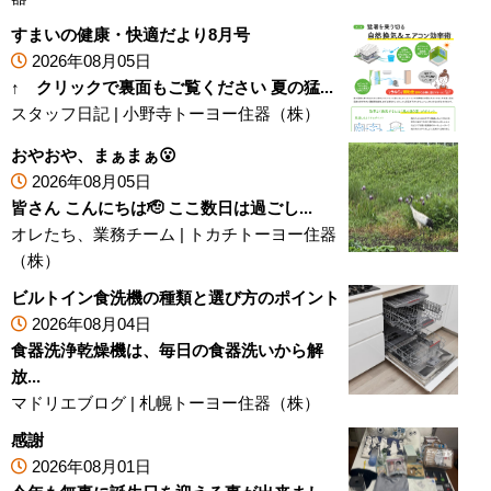
すまいの健康・快適だより8月号
2026年08月05日
↑ クリックで裏面もご覧ください 夏の猛...
スタッフ日記
|
小野寺トーヨー住器（株）
おやおや、まぁまぁ😮
2026年08月05日
皆さん こんにちは🫡 ここ数日は過ごし...
オレたち、業務チーム
|
トカチトーヨー住器
（株）
ビルトイン食洗機の種類と選び方のポイント
2026年08月04日
食器洗浄乾燥機は、毎日の食器洗いから解
放...
マドリエブログ
|
札幌トーヨー住器（株）
感謝
2026年08月01日