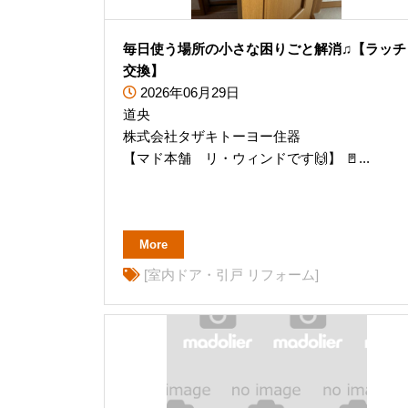
毎日使う場所の小さな困りごと解消♫【ラッチ
交換】
2026年06月29日
道央
株式会社タザキトーヨー住器
【マド本舗 リ・ウィンドです🙌】 🚪...
More
[室内ドア・引戸 リフォーム]