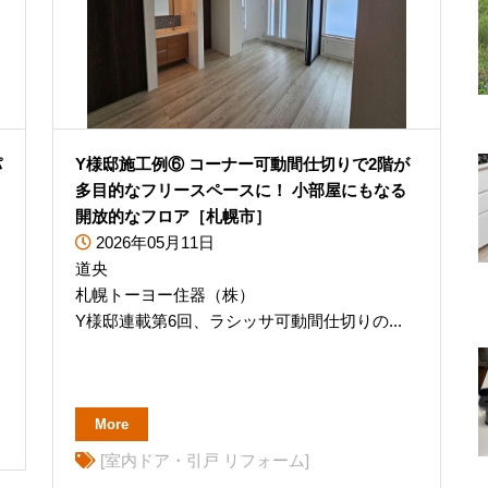
パ
Y様邸施工例⑥ コーナー可動間仕切りで2階が
多目的なフリースペースに！ 小部屋にもなる
開放的なフロア［札幌市］
2026年05月11日
道央
札幌トーヨー住器（株）
Y様邸連載第6回、ラシッサ可動間仕切りの...
More
[室内ドア・引戸 リフォーム]