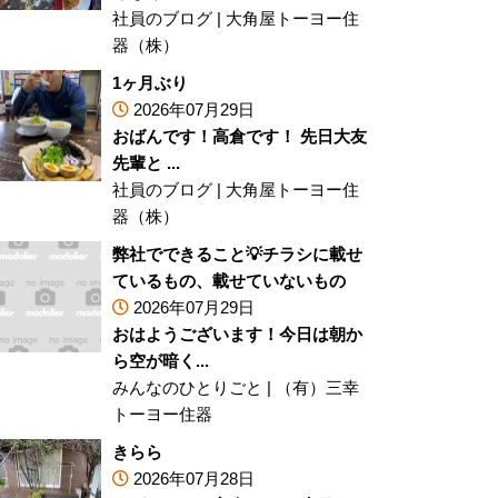
社員のブログ
|
大角屋トーヨー住
器（株）
1ヶ月ぶり
2026年07月29日
おばんです！高倉です！ 先日大友
先輩と ...
社員のブログ
|
大角屋トーヨー住
器（株）
弊社でできること💡チラシに載せ
ているもの、載せていないもの
2026年07月29日
おはようございます！今日は朝か
ら空が暗く...
みんなのひとりごと
|
（有）三幸
トーヨー住器
きらら
2026年07月28日