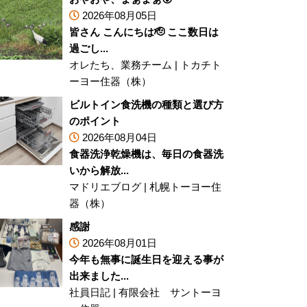
2026年08月05日
皆さん こんにちは🫡 ここ数日は
過ごし...
オレたち、業務チーム
|
トカチト
ーヨー住器（株）
ビルトイン食洗機の種類と選び方
のポイント
2026年08月04日
食器洗浄乾燥機は、毎日の食器洗
いから解放...
マドリエブログ
|
札幌トーヨー住
器（株）
感謝
2026年08月01日
今年も無事に誕生日を迎える事が
出来ました...
社員日記
|
有限会社 サントーヨ