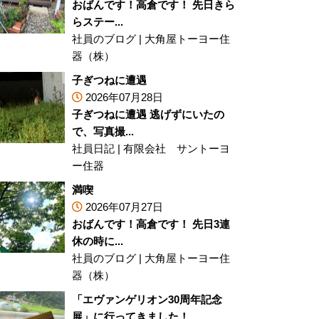
おばんです！高倉です！ 先日きら
らステー...
社員のブログ
|
大角屋トーヨー住
器（株）
子ぎつねに遭遇
2026年07月28日
子ぎつねに遭遇 逃げずにいたの
で、写真撮...
社員日記
|
有限会社 サントーヨ
ー住器
満喫
2026年07月27日
おばんです！高倉です！ 先日3連
休の時に...
社員のブログ
|
大角屋トーヨー住
器（株）
「エヴァンゲリオン30周年記念
展」に行ってきました！