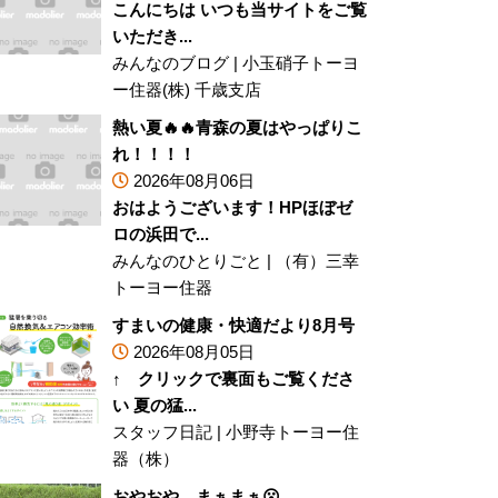
こんにちは いつも当サイトをご覧
いただき...
みんなのブログ
|
小玉硝子トーヨ
ー住器(株) 千歳支店
熱い夏🔥🔥青森の夏はやっぱりこ
れ！！！！
2026年08月06日
おはようございます！HPほぼゼ
ロの浜田で...
みんなのひとりごと
|
（有）三幸
トーヨー住器
すまいの健康・快適だより8月号
2026年08月05日
↑ クリックで裏面もご覧くださ
い 夏の猛...
スタッフ日記
|
小野寺トーヨー住
器（株）
おやおや、まぁまぁ😮