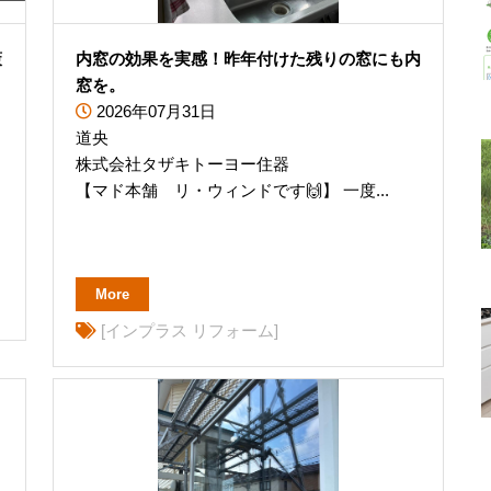
策
内窓の効果を実感！昨年付けた残りの窓にも内
窓を。
2026年07月31日
道央
株式会社タザキトーヨー住器
【マド本舗 リ・ウィンドです🙌】 一度...
More
[インプラス リフォーム]