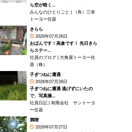
ら空が暗く...
みんなのひとりごと
|
（有）三幸
トーヨー住器
きらら
2026年07月28日
おばんです！高倉です！ 先日きら
らステー...
社員のブログ
|
大角屋トーヨー住
器（株）
子ぎつねに遭遇
2026年07月28日
子ぎつねに遭遇 逃げずにいたの
で、写真撮...
社員日記
|
有限会社 サントーヨ
ー住器
満喫
2026年07月27日