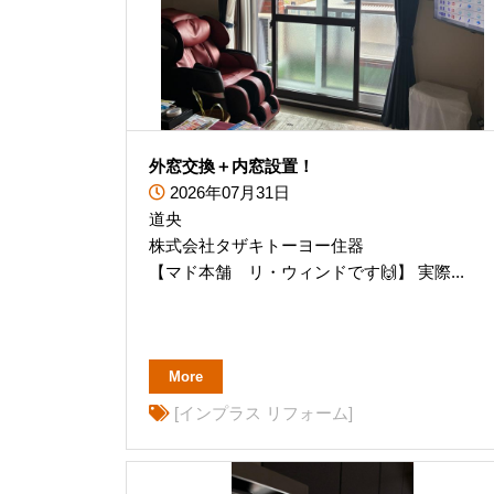
外窓交換＋内窓設置！
2026年07月31日
道央
株式会社タザキトーヨー住器
【マド本舗 リ・ウィンドです🙌】 実際...
More
[インプラス リフォーム]