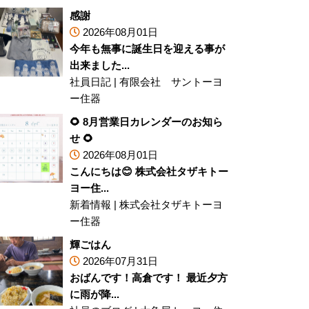
感謝
2026年08月01日
今年も無事に誕生日を迎える事が
出来ました...
社員日記
|
有限会社 サントーヨ
ー住器
🌻 8月営業日カレンダーのお知ら
せ 🌻
2026年08月01日
こんにちは😊 株式会社タザキトー
ヨー住...
新着情報
|
株式会社タザキトーヨ
ー住器
輝ごはん
2026年07月31日
おばんです！高倉です！ 最近夕方
に雨が降...