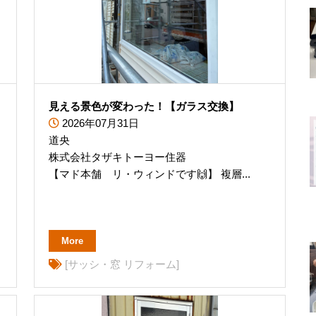
見える景色が変わった！【ガラス交換】
2026年07月31日
道央
株式会社タザキトーヨー住器
【マド本舗 リ・ウィンドです🙌】 複層...
More
[サッシ・窓 リフォーム]