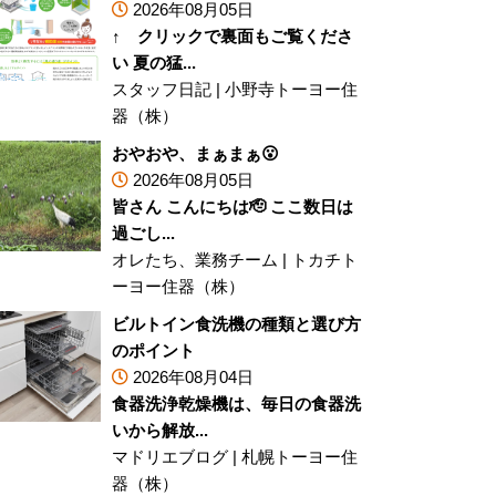
2026年08月05日
↑ クリックで裏面もご覧くださ
い 夏の猛...
スタッフ日記
|
小野寺トーヨー住
器（株）
おやおや、まぁまぁ😮
2026年08月05日
皆さん こんにちは🫡 ここ数日は
過ごし...
オレたち、業務チーム
|
トカチト
ーヨー住器（株）
ビルトイン食洗機の種類と選び方
のポイント
2026年08月04日
食器洗浄乾燥機は、毎日の食器洗
いから解放...
マドリエブログ
|
札幌トーヨー住
器（株）