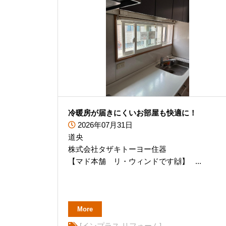
冷暖房が届きにくいお部屋も快適に！
2026年07月31日
道央
株式会社タザキトーヨー住器
【マド本舗 リ・ウィンドです🙌】 ...
More
[インプラス リフォーム]