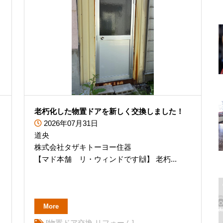
老朽化した物置ドアを新しく交換しました！
2026年07月31日
道央
株式会社タザキトーヨー住器
【マド本舗 リ・ウィンドです🙌】 老朽...
More
[物置ドア交換 リフォーム]